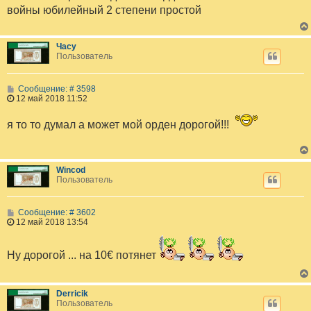
щ
войны юбилейный 2 степени простой
е
н
и
е
Часу
Пользователь
С
Сообщение: # 3598
о
12 май 2018 11:52
о
б
я то то думал а может мой орден дорогой!!!
щ
е
н
и
е
Wincod
Пользователь
С
Сообщение: # 3602
о
12 май 2018 13:54
о
б
щ
Ну дорогой ... на 10€ потянет
е
н
и
е
Derricik
Пользователь