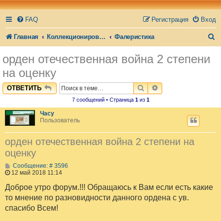
FAQ
Регистрация
Вход
П
Главная
Коллекционирование (общий раздел)
Фалеристика
о
орден отечественная война 2 степени
и
на оценку
с
ПОИСК
РАСШИРЕННЫЙ П
ОТВЕТИТЬ
к
7 сообщений • Страница
1
из
1
Часу
Пользователь
орден отечественная война 2 степени на
оценку
С
Сообщение: # 3596
о
12 май 2018 11:14
о
б
Доброе утро форум.!!! Обращаюсь к Вам если есть какие
щ
то мнение по разновидности данного ордена с ув.
е
н
спасибо Всем!
и
е