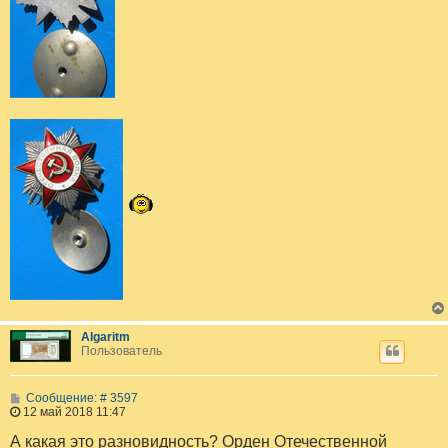
Algaritm
Пользователь
С
Сообщение: # 3597
о
12 май 2018 11:47
о
б
А какая это разновидность? Орден Отечественной