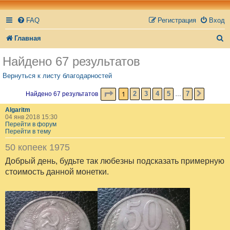
FAQ
Регистрация
Вход
П
Главная
о
Найдено 67 результатов
и
Вернуться к листу благодарностей
с
СТРАНИЦА
1
ИЗ
7
1
2
3
4
5
7
Найдено 67 результатов
…
СЛЕД.
к
Algaritm
04 янв 2018 15:30
Перейти в форум
Перейти в тему
50 копеек 1975
Добрый день, будьте так любезны подсказать примерную
стоимость данной монетки.