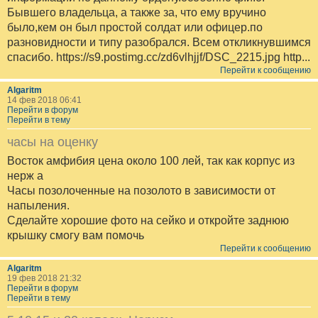
Бывшего владельца, а также за, что ему вручино
было,кем он был простой солдат или офицер.по
разновидности и типу разобрался. Всем откликнувшимся
спасибо. https://s9.postimg.cc/zd6vlhjjf/DSC_2215.jpg http...
Перейти к сообщению
Algaritm
14 фев 2018 06:41
Перейти в форум
Перейти в тему
часы на оценку
Восток амфибия цена около 100 лей, так как корпус из
нерж а
Часы позолоченные на позолото в зависимости от
напыления.
Сделайте хорошие фото на сейко и откройте заднюю
крышку смогу вам помочь
Перейти к сообщению
Algaritm
19 фев 2018 21:32
Перейти в форум
Перейти в тему