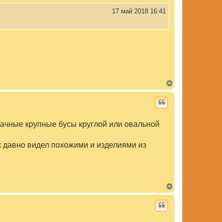
ь
с
17 май 2018 16:41
я
к
н
а
ч
а
л
у
В
е
р
н
у
т
зрачные крупные бусы круглой или овальной
ь
с
я
ак давно видел похожими и изделиями из
к
н
а
ч
а
л
В
у
е
р
н
у
т