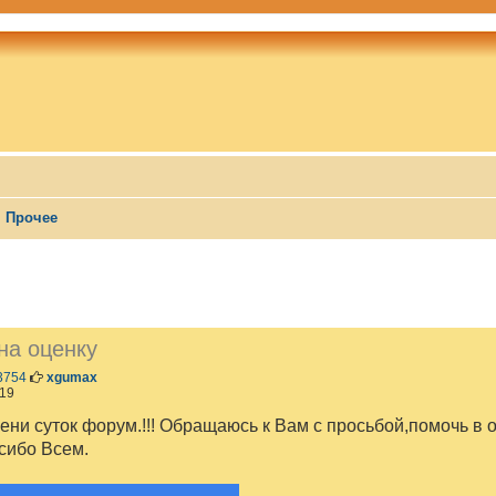
Прочее
ШИРЕННЫЙ ПОИСК
на оценку
С
3754
xgumax
о
:19
о
б
ени суток форум.!!! Обращаюсь к Вам с просьбой,помочь в
щ
асибо Всем.
е
н
и