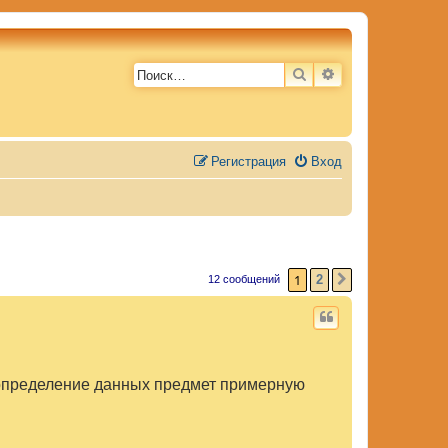
ПОИСК
РАСШИРЕННЫЙ 
Регистрация
Вход
1
2
12 сообщений
СЛЕД.
 определение данных предмет примерную