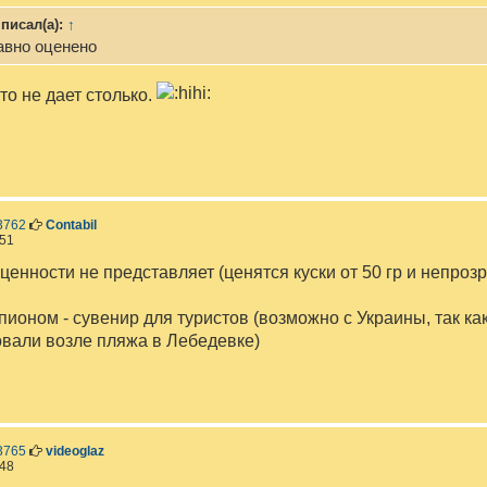
щ
писал(а):
↑
е
н
авно оценено
и
е
о не дает столько.
С
3762
Contabil
о
:51
о
б
ценности не представляет (ценятся куски от 50 гр и непро
щ
е
н
пионом - сувенир для туристов (возможно с Украины, так к
и
овали возле пляжа в Лебедевке)
е
С
3765
videoglaz
о
:48
о