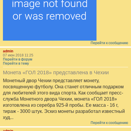
Перейти к сообщению
admin
07 июн 2018 11:25
Перейти в форум
Перейти в тему
Монета «ГОЛ 2018» представлена в Чехии
Монетный двор Чехии представляет монету,
посвященную футболу. Она станет отличным подарком
для любителей этого вида спорта. Как сообщает пресс-
служба Монетного двора Чехии, монета «ГОЛ 2018»
изготовлена из серебра 925-й пробы. Ее масса - 16 г,
тираж - 3000 штук. Эскиз монеты разработал известный
худ...
Перейти к сообщению
admin