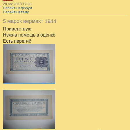
28 авг 2018 17:20
Перейти в форум
Перейти в тему
5 марок вермахт 1944
Приветствую
Нужна помощь в оценке
Есть перегиб