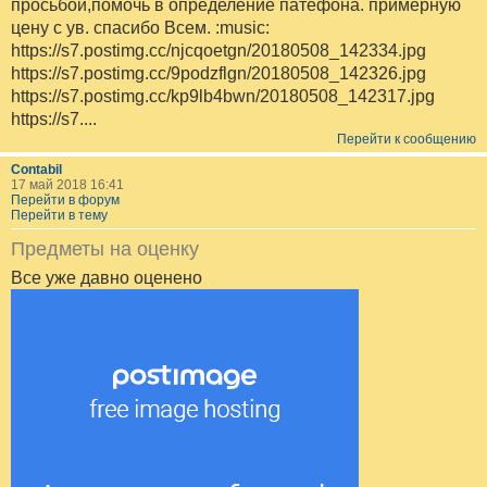
просьбой,помочь в определение патефона. примерную
цену с ув. спасибо Всем. :music:
https://s7.postimg.cc/njcqoetgn/20180508_142334.jpg
https://s7.postimg.cc/9podzflgn/20180508_142326.jpg
https://s7.postimg.cc/kp9lb4bwn/20180508_142317.jpg
https://s7....
Перейти к сообщению
Contabil
17 май 2018 16:41
Перейти в форум
Перейти в тему
Предметы на оценку
Все уже давно оценено