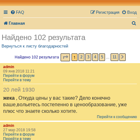
FAQ
Регистрация
Вход
П
Главная
о
Найдено 102 результата
и
Вернуться к листу благодарностей
с
СТРАНИЦА
1
ИЗ
11
1
2
3
4
5
11
Найдено 102 результата
…
СЛЕД.
к
admin
09 янв 2018 11:21
Перейти в форум
Перейти в тему
20 лей 1930
жека
, Откуда цены у вас такие? Дело конечно
ваше,вольетесь постепенно в ценообразование, уже
плюс что знаете сколько хотите.
Перейти к сообщению
admin
27 мар 2018 19:58
Перейти в форум
Перейти в тему