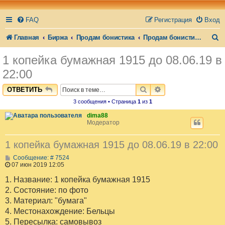
FAQ
Регистрация
Вход
П
Главная
Биржа
Продам бонистика
Продам бонистика(Аукцион)
о
1 копейка бумажная 1915 до 08.06.19 в
и
22:00
с
ПОИСК
РАСШИРЕННЫЙ П
ОТВЕТИТЬ
к
3 сообщения • Страница
1
из
1
dima88
Модератор
1 копейка бумажная 1915 до 08.06.19 в 22:00
С
Сообщение: # 7524
о
07 июн 2019 12:05
о
б
1. Название: 1 копейка бумажная 1915
щ
2. Состояние: по фото
е
н
3. Материал: "бумага"
и
4. Местонахождение: Бельцы
е
5. Пересылка: самовывоз