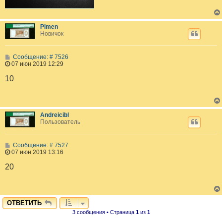
Pimen
Новичок
С
Сообщение: # 7526
о
07 июн 2019 12:29
о
б
10
щ
е
н
и
е
Andreicibl
Пользователь
С
Сообщение: # 7527
о
07 июн 2019 13:16
о
б
20
щ
е
н
и
е
ОТВЕТИТЬ
3 сообщения • Страница
1
из
1