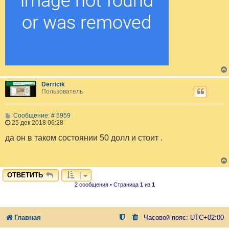
Derricik
Пользователь
С
Сообщение: # 5959
о
25 дек 2018 06:28
о
б
да он в таком состоянии 50 долл и стоит .
щ
е
н
и
е
ОТВЕТИТЬ
2 сообщения • Страница
1
из
1
Главная
Часовой пояс:
UTC+02:00