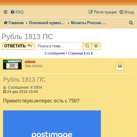
FAQ
Регистрация
Вход
П
Главная
Основной нумизматический форум
Монеты России до 1917
о
Рубль 1813 ПС
и
ПОИСК
РАСШИРЕННЫЙ П
ОТВЕТИТЬ
с
2 сообщения • Страница
1
из
1
к
admin
Site Admin
Рубль 1813 ПС
С
Сообщение: # 5954
о
24 дек 2018 19:40
о
б
Приветствую,интерес есть с 750?
щ
е
н
и
е