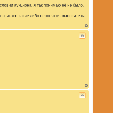
словии аукциона, я так понимаю её не было.
 возникают какие либо непонятки- выносите на
В
е
р
н
у
т
ь
с
я
к
н
а
ч
а
л
у
В
е
р
н
у
т
ь
с