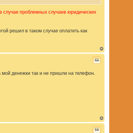
н
а
 в случае проблемных случаев юридических
ч
а
л
у
гой решил в таком случае оплатить как
В
е
р
н
у
т
 мой денежки так и не пришли на телефон.
ь
с
я
к
н
а
ч
а
л
у
В
е
р
н