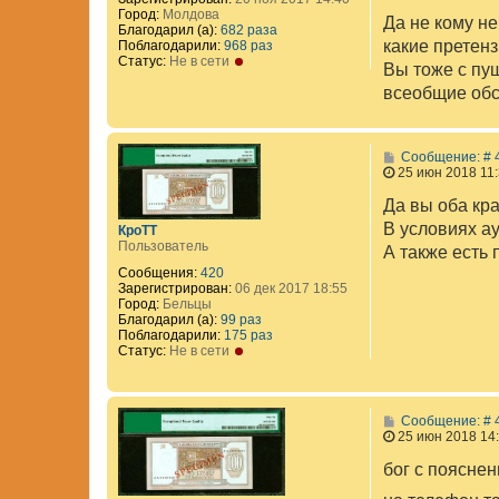
Город:
Молдова
Да не кому не
Благодарил (а):
682 раза
какие претен
Поблагодарили:
968 раз
Статус:
Не в сети
Вы тоже с пуш
всеобщие обс
Сообщение: # 
25 июн 2018 11
Да вы оба кра
В условиях а
КроТТ
Пользователь
А также есть 
Сообщения:
420
Зарегистрирован:
06 дек 2017 18:55
Город:
Бельцы
Благодарил (а):
99 раз
Поблагодарили:
175 раз
Статус:
Не в сети
Сообщение: # 
25 июн 2018 14
бог с пояснен