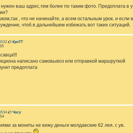
е
 нужен ваш адрес,тем более по таким фото. Предоплата в у
зии?
ком,так , что не начинайте, а всем остальным урок. и если
уждение, чтоб в дальнейшем избежать вот таких ситуаций.
С
4532
КроТТ
о
:35
о
б
савца!!!
щ
укциона написано самовывоз или отправкой маршруткой
е
н
пункт предоплата
и
е
С
4534
Часу
о
:54
о
б
иями за монеты не вижу деньги молдавские 62 лея. с ув.
щ
е