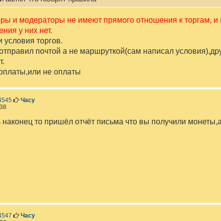
и
е
ры и модераторы не имеют прямого отношения к торгам, и
ния у них нет.
 условия торгов.
отправил почтой а не маршруткой(сам написал условия),дру
т.
 оплаты,или не оплаты
С
4545
Часу
о
:38
о
б
 наконец то пришёл отчёт письма что вы получили монеты,а
щ
е
н
и
е
С
4547
Часу