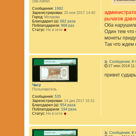
Site Admin
Сообщения:
1982
администрато
Зарегистрирован:
20 ноя 2017 14:40
Город:
Молдова
рычагов давле
Благодарил (а):
682 раза
Оба нарушили
Поблагодарили:
968 раз
Статус:
Не в сети
Один тем что 
монеты приду
Так что ждем
Сообщение: # 
27 июн 2018 11
привет сударь
Часу
Пользователь
Сообщения:
535
Зарегистрирован:
14 дек 2017 16:31
Благодарил (а):
954 раза
Поблагодарили:
194 раза
Статус:
Не в сети
Сообщение: # 