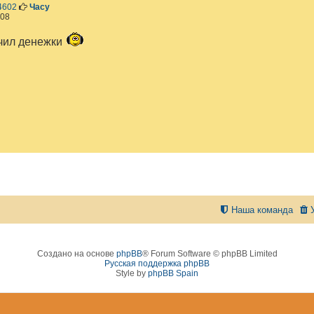
С
4602
Часу
о
:08
о
б
чил денежки
щ
е
н
и
е
Наша команда
Создано на основе
phpBB
® Forum Software © phpBB Limited
Русская поддержка phpBB
Style by
phpBB Spain