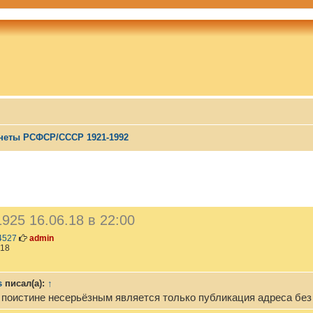
неты РСФСР/СССР 1921-1992
ШИРЕННЫЙ ПОИСК
1925 16.06.18 в 22:00
С
4527
admin
о
:18
о
б
щ
s
писал(а):
↑
е
н
 поистине несерьёзным является только публикация адреса без
и