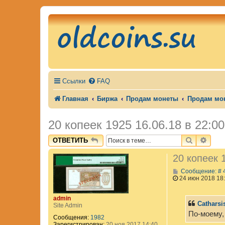
Ссылки
FAQ
Главная
Биржа
Продам монеты
Продам мо
20 копеек 1925 16.06.18 в 22:00
ПОИСК
РАС
ОТВЕТИТЬ
20 копеек 
Сообщение: # 
24 июн 2018 18
admin
Catharsi
Site Admin
По-моему,
Сообщения:
1982
Зарегистрирован:
20 ноя 2017 14:40