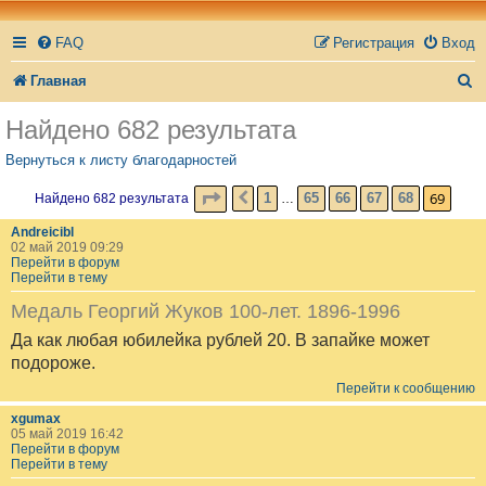
FAQ
Регистрация
Вход
П
Главная
о
Найдено 682 результата
и
Вернуться к листу благодарностей
с
СТРАНИЦА
69
ИЗ
69
69
1
65
66
67
68
Найдено 682 результата
ПРЕД.
…
к
Andreicibl
02 май 2019 09:29
Перейти в форум
Перейти в тему
Медаль Георгий Жуков 100-лет. 1896-1996
Да как любая юбилейка рублей 20. В запайке может
подороже.
Перейти к сообщению
xgumax
05 май 2019 16:42
Перейти в форум
Перейти в тему