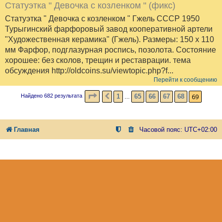
Статуэтка " Девочка с козленком " (фикс)
Статуэтка " Девочка с козленком " Гжель СССР 1950
Турыгинский фарфоровый завод кооперативной артели
"Художественная керамика" (Гжель). Размеры: 150 х 110
мм Фарфор, подглазурная роспись, позолота. Состояние
хорошее: без сколов, трещин и реставрации. тема
обсуждения http://oldcoins.su/viewtopic.php?f...
Перейти к сообщению
СТРАНИЦА
69
ИЗ
69
69
1
65
66
67
68
Найдено 682 результата
ПРЕД.
…
Главная
Часовой пояс:
UTC+02:00